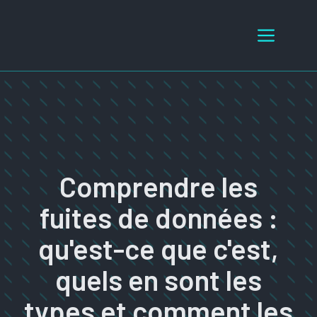
Aller
au
Menu
contenu
Comprendre les
fuites de données :
qu'est-ce que c'est,
quels en sont les
types et comment les