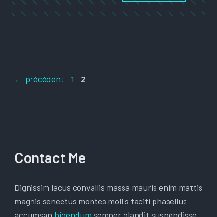
Page
Page
←
précédent
1
2
Contact Me
Dignissim lacus convallis massa mauris enim mattis
magnis senectus montes mollis taciti phasellus
accumsan
bibendum
semper blandit suspendisse